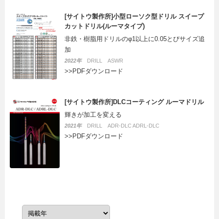
[サイトウ製作所]小型ローソク型ドリル スイープ
カットドリル(ルーマタイプ)
非鉄・樹脂用ドリルのφ1以上に0.05とびサイズ追
加
2022年
DRILL ASWR
>>PDFダウンロード
[サイトウ製作所]DLCコーティング ルーマドリル
輝きが加工を変える
2021年
DRILL ADR-DLC ADRL-DLC
>>PDFダウンロード